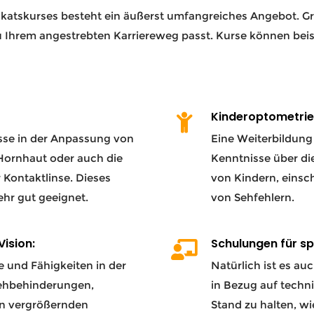
ikatskurses besteht ein äußerst umfangreiches Angebot. Gru
u Ihrem angestrebten Karriereweg passt. Kurse können beis
Kinderoptometrie
isse in der Anpassung von
Eine Weiterbildung 
Hornhaut oder auch die
Kenntnisse über d
r Kontaktlinse. Dieses
von Kindern, einsc
sehr gut geeignet.
von Sehfehlern.
Vision:
Schulungen für sp
e und Fähigkeiten in der
Natürlich ist es au
Sehbehinderungen,
in Bezug auf tech
on vergrößernden
Stand zu halten, wi